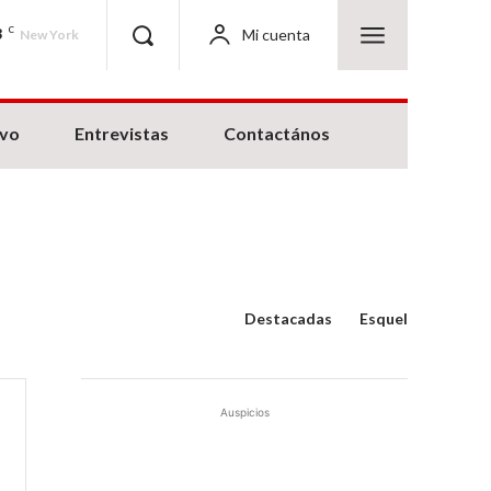
3
C
Mi cuenta
New York
ivo
Entrevistas
Contactános
Destacadas
Esquel
Auspicios