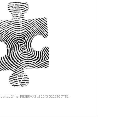
de las 21hs. RESERVAS al 2945-522210 (TITI).-