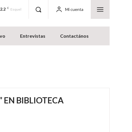
-2.2
C
Mi cuenta
Esquel
ivo
Entrevistas
Contactános
” EN BIBLIOTECA