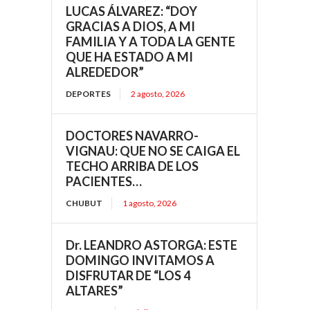
LUCAS ÁLVAREZ: “DOY
GRACIAS A DIOS, A MI
FAMILIA Y A TODA LA GENTE
QUE HA ESTADO A MI
ALREDEDOR”
DEPORTES
2 agosto, 2026
DOCTORES NAVARRO-
VIGNAU: QUE NO SE CAIGA EL
TECHO ARRIBA DE LOS
PACIENTES…
CHUBUT
1 agosto, 2026
Dr. LEANDRO ASTORGA: ESTE
DOMINGO INVITAMOS A
DISFRUTAR DE “LOS 4
ALTARES”