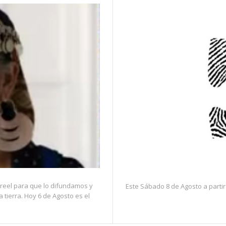
e reel para que lo difundamos y
Este Sábado 8 de Agosto a partir 
la tierra. Hoy 6 de Agosto es el